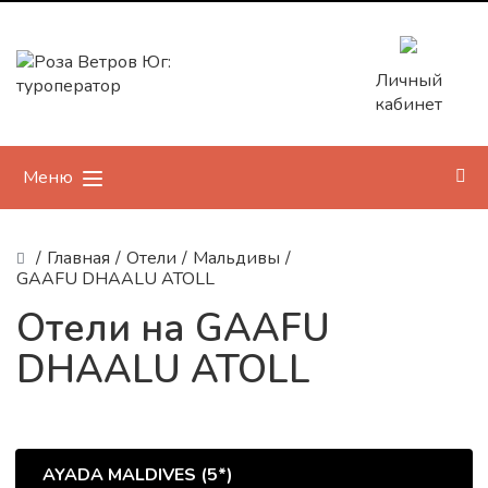
Личный
кабинет
Меню
/
Главная
/
Отели
/
Мальдивы
/
GAAFU DHAALU ATOLL
Отели на GAAFU
DHAALU ATOLL
AYADA MALDIVES (5*)