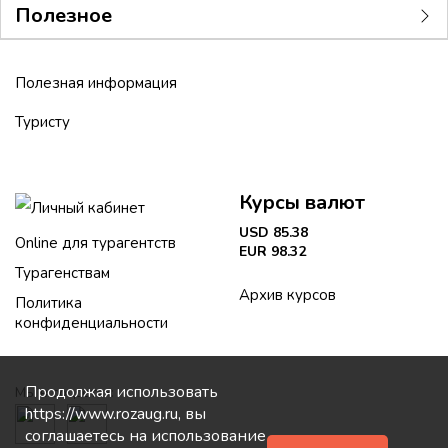
Полезное
Полезная информация
Туристу
Курсы валют
Личный кабинет
USD 85.38
Online для турагентств
EUR 98.32
Турагенствам
Архив курсов
Политика
конфиденциальности
Продолжая использовать
Мы в соцсетях:
https://www.rozaug.ru, вы
соглашаетесь на использование