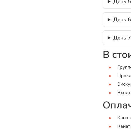
День 5
День 6
День 7
В сто
Групп
Прожи
Экску
Входн
Оплач
Канат
Канат