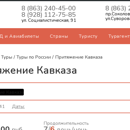
8 (863) 240-45-00
8 (863)
8 (928) 112-75-85
пр.Соколов
ул.Суворов
ул. Социалистическая, 91
Д и Авиабилеты
Страны
Туристу
Турагент
Туры
/
Туры по России
/
Притяжение Кавказа
яжение Кавказа
я, где горы шепчут истории, а реки и
41
Даты:
ья хранят тайны веков.
: Грозный – Ингушетия – Владикавказ –
Продолжительность
но‑Балкария – Эльбрус Даты заезда: по
300
7
/
6
руб.
день/ночь