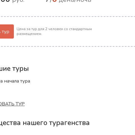
08.04–25....
нее
Цена за тур для 2 человек со стандартным
 тур
размещением.
ие туры
а начала тура
ВАТЬ ТУР
ества нашего турагенства