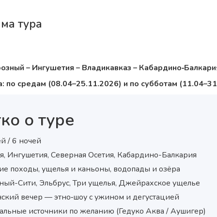
ма тура
озный – Ингушетия – Владикавказ – Кабардино‑Балкари
: по средам (08.04–25.11.2026) и по субботам (11.04–31
ко о туре
й / 6 ночей
ня, Ингушетия, Северная Осетия, Кабардино-Балкария
ие походы, ущелья и каньоны, водопады и озёра
зный-Сити, Эльбрус, Три ущелья, Джейрахское ущелье
нский вечер — этно‑шоу с ужином и дегустацией
альные источники по желанию (Гедуко Аква / Аушигер)