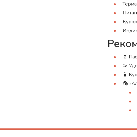
Терма
Питан
Курор
Индив
Реко
📄 Па
👟 Уд
🧴 Ку
🎭 «А