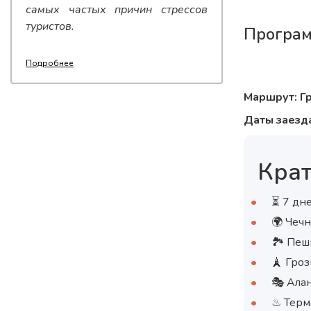
самых частых причин стрессов
туристов.
Програм
Подробнее
Маршрут: Гр
Даты заезда
Крат
⏳ 7 дне
🌍 Чеч
🏞 Пеш
🗼 Гро
🎭 Ала
♨ Терм