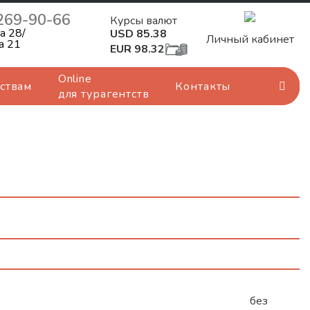
 269-90-66
Курсы валют
а 28/
USD 85.38
Личный кабинет
а 21
EUR 98.32
Online
ствам
Контакты
для турагентств
без