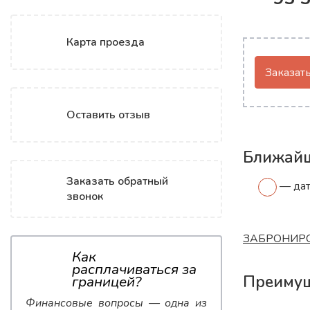
средам (
Подроб
Карта проезда
Заказать
Оставить отзыв
Ближайш
Заказать обратный
— дат
звонок
ЗАБРОНИРО
Как
расплачиваться за
Преимущ
границей?
Финансовые вопросы — одна из