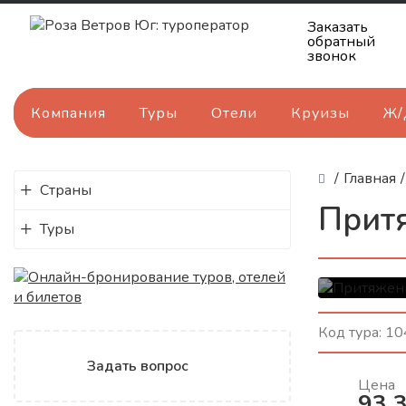
Заказать
обратный
звонок
Компания
Туры
Отели
Круизы
Ж/
/
Главная
/
Страны
Прит
Туры
Земл
Код тура:
10
ущел
Задать вопрос
Маршрут
Цена
Кабарди
93 