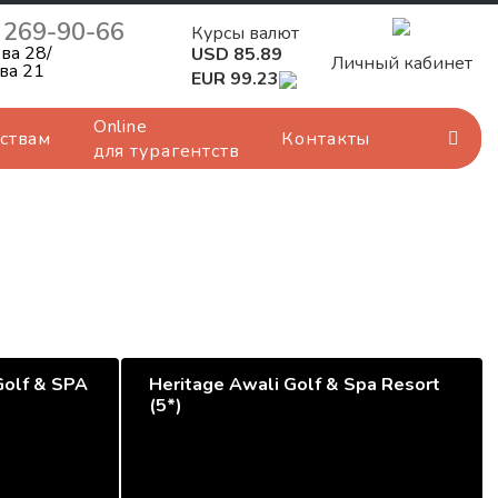
) 269-90-66
Курсы валют
ва 28/
USD 85.89
Личный кабинет
ва 21
EUR 99.23
Online
ствам
Контакты
для турагентств
Golf & SPA
Heritage Awali Golf & Spa Resort
(5*)