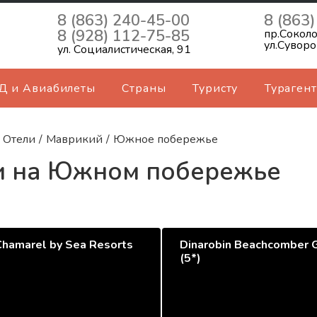
8 (863) 240-45-00
8 (863
8 (928) 112-75-85
пр.Соколо
ул.Суворо
ул. Социалистическая, 91
Д и Авиабилеты
Страны
Туристу
Турагент
Отели
/
Маврикий
/
Южное побережье
и на Южном побережье
Chamarel by Sea Resorts
Dinarobin Beachcomber 
(5*)