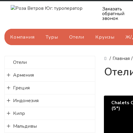
Заказать
обратный
звонок
Компания
Туры
Отели
Круизы
Ж/
/
Главная
/
Отели
Отел
Армения
Греция
Индонезия
Chalets 
(5*)
Кипр
Мальдивы